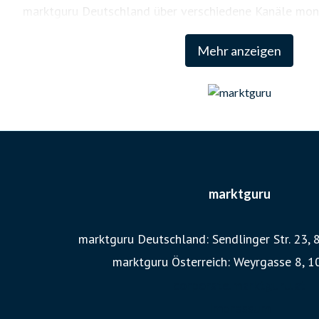
marktguru Deutschland über verschiedene Kanäle monat
Konsument:innen.
Mehr anzeigen
marktguru
marktguru Deutschland: Sendlinger Str. 23
marktguru Österreich: Weyrgasse 8, 
corporate.marktguru.at
Impressum