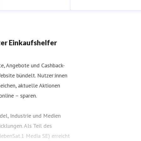
er Einkaufshelfer
kte, Angebote und Cashback-
ebsite bündelt. Nutzer:innen
ichen, aktuelle Aktionen
.de
+49 151 144 84 05 6
online – sparen.
el, Industrie und Medien
cklungen. Als Teil des
ebenSat.1 Media SE) erreicht