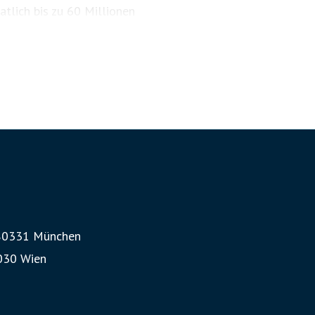
lich bis zu 60 Millionen
, 80331 München
1030 Wien