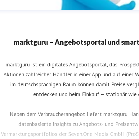
marktguru – Angebotsportal und smart
marktguru ist ein digitales Angebotsportal, das Prospe
Aktionen zahlreicher Händler in einer App und auf einer W
oxane Brießmann
im deutschsprachigen Raum können damit Preise vergle
ressekontakt
Communications Manager
roxane@marktguru
entdecken und beim Einkauf – stationär wie 
Neben dem Verbraucherangebot liefert marktguru Hand
datenbasierte Insights zu Angebots- und Preisentwi
Vermarktungsportfolios der Seven.One Media GmbH (ProSi