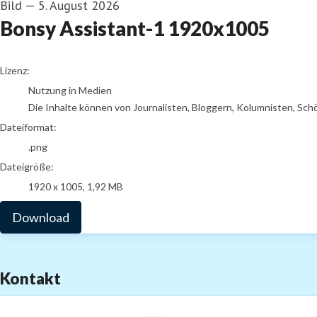
Bild
—
5. August 2026
Bonsy Assistant-1 1920x1005
go to media item
Lizenz:
Nutzung in Medien
Die Inhalte können von Journalisten, Bloggern, Kolumnisten, Sch
Dateiformat:
.png
Dateigröße:
1920 x 1005, 1,92 MB
Download
Kontakt