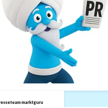
oxane Brießmann
resseteam marktguru
ressekontakt
Communications Manager