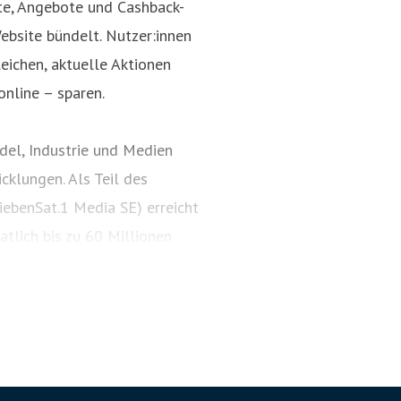
kte, Angebote und Cashback-
ebsite bündelt. Nutzer:innen
ichen, aktuelle Aktionen
.de
+49 151 144 84 05 6
online – sparen.
el, Industrie und Medien
cklungen. Als Teil des
ebenSat.1 Media SE) erreicht
lich bis zu 60 Millionen