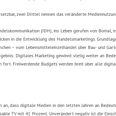
ersetzbar, zwei Drittel nennen das veränderte Mediennutzun
andelskommunikation (IDH), ins Leben gerufen von Bonial, ma
licken in die Entwicklung des Handelsmarketings. Grundla
chen – vom Lebensmitteleinzelhandel über Bau- und Garte
ebnis: Digitales Marketing gewinnt stetig weiter an Bede
h fort. Freiwerdende Budgets werden breit über alle digita
 an, dass digitale Medien in den letzten Jahren an Bedeu
ble TV mit 41 Prozent. Unverändert negativ ist die Einsc