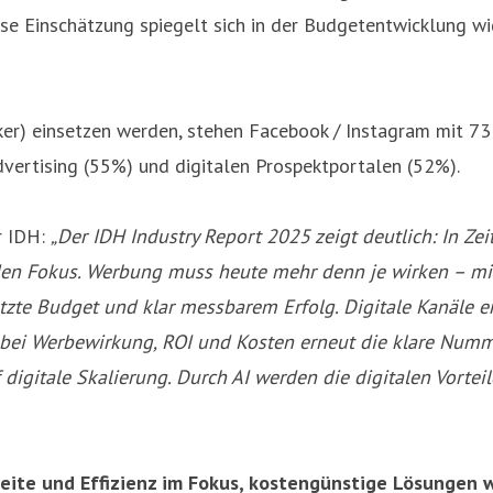
iese Einschätzung spiegelt sich in der Budgetentwicklung w
rker) einsetzen werden, stehen Facebook / Instagram mit 73
vertising (55%) und digitalen Prospektportalen (52%).
r IDH:
„Der IDH Industry Report 2025 zeigt deutlich: In Z
den Fokus. Werbung muss heute mehr denn je wirken – mit
zte Budget und klar messbarem Erfolg. Digitale Kanäle e
5 bei Werbewirkung, ROI und Kosten erneut die klare Num
uf digitale Skalierung. Durch AI werden die digitalen Vor
eite und Effizienz im Fokus, kostengünstige Lösungen 