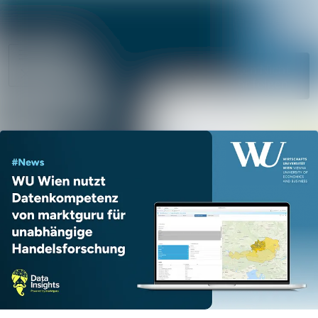
Im Newsroom suche
Alle
Meldungen
Folgen
Nicht
mehr folgen
Mediengalerie
Kontakt