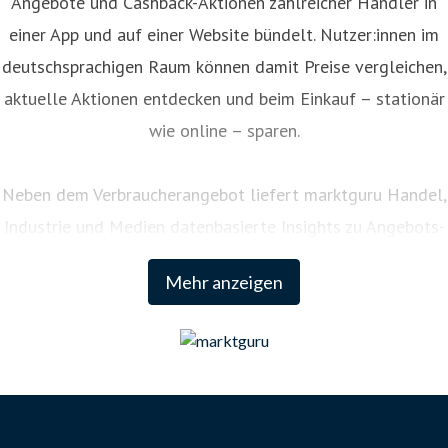
Angebote und Cashback-Aktionen zahlreicher Händler in
einer App und auf einer Website bündelt. Nutzer:innen im
deutschsprachigen Raum können damit Preise vergleichen,
aktuelle Aktionen entdecken und beim Einkauf – stationär
wie online – sparen.
Neben dem Verbraucherangebot liefert marktguru Handel,
Industrie und Medien datenbasierte Insights zu Angebots-
und Preisentwicklungen. Als Teil des
Mehr anzeigen
Vermarktungsportfolios der Seven.One Media GmbH
(ProSiebenSat.1 Media SE) erreicht marktguru Deutschland
über verschiedene Kanäle monatlich bis zu 60 Millionen
Konsument:innen.