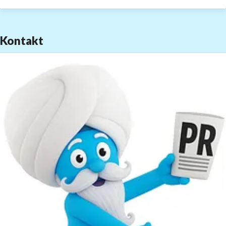
Integration in das Vermarktungsportfolio der
ProSiebenSat.1 PULS 4 GmbH, der größten privaten
Sendergruppe in Österreich, verfügt marktguru über
Kontakt
ein exklusives Multiscreen-Mediaangebot und stellt
seinen Kunden vielseitige zielgruppenspezifische
Kampagnenmechaniken zur Verfügung. Abgerundet
wird das marktguru Portfolio von innovativen
Datenprodukten, die dem Handel und den Herstellern
auf Basis hochwertiger Consumer und Retail Insights
datenschutzkonform ergebniswirksame Optimierungen
ihrer Preis- und Sortimentsstrategien ermöglichen.