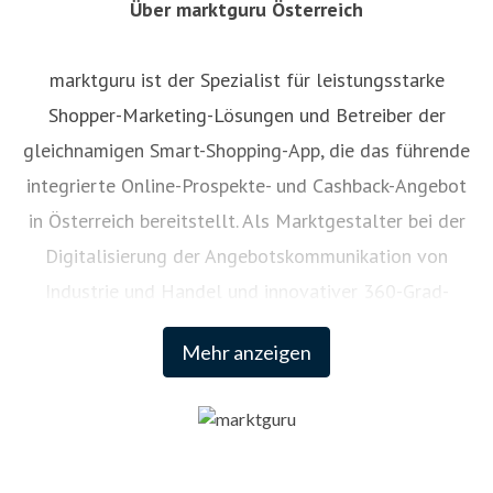
Über marktguru Österreich
marktguru ist der Spezialist für leistungsstarke
Shopper-Marketing-Lösungen und Betreiber der
gleichnamigen Smart-Shopping-App, die das führende
integrierte Online-Prospekte- und Cashback-Angebot
in Österreich bereitstellt. Als Marktgestalter bei der
Digitalisierung der Angebotskommunikation von
Industrie und Handel und innovativer 360-Grad-
Lösungspartner für das Drive-to-Store-Marketing
Mehr anzeigen
eröffnet marktguru Herstellern und Händlern neben
seiner eigenen Mobile-Reichweite auch den Zugang zu
einer der reichweitenstärksten und attraktivsten
Konsumentengruppen in Österreich: Durch seine native